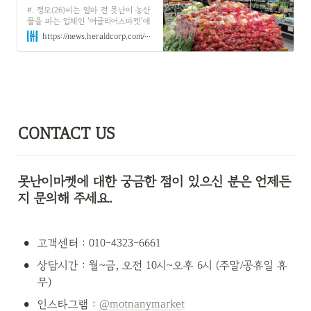
#. 정모(26)씨는 얼마 전 못난이 농산
물을 파는 업체인 ‘어글리어스마켓’에
서 미니단호박과 미니 새송이버섯, 양
https://news.heraldcorp.com/view.php?ud=20230927000806
파와 토마토를 구입했다. 채소‧과일가
격이 오르면서 가격도 부담됐고, 상품
성이 떨어진다는 이유로 충분히 먹을
수 있는 농산물이 버려진다는 걸 알았
기 때문이다. 정 씨는 “음식을 만들어
먹는데는 지장이 없는 품질 좋은 야채
와 채소의 낭비가 아까워서 못난이 농
산물을 구매하게 됐다”며 “채소와 과
CONTACT US
일로...
못난이마켓에 대한 궁금한 점이 있으신 분은 언제든
지 문의해 주세요.
•
고객센터 : 010-4323-6661
•
상담시간 : 월~금, 오전 10시~오후 6시 (주말/공휴일 휴
무)
•
인스타그램 : 
@motnanymarket