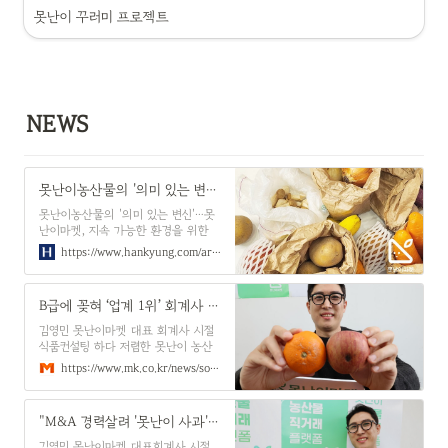
못난이 꾸러미 프로젝트
NEWS
못난이농산물의 '의미 있는 변신'…못난이마켓, 지속 가능한 환경을 위한 새로운 도전
못난이농산물의 '의미 있는 변신'…못
난이마켓, 지속 가능한 환경을 위한
새로운 도전, 경제
https://www.hankyung.com/article/202403086352O
B급에 꽂혀 ‘업계 1위’ 회계사 관둬…“창업 1년만에 11배 키웠죠” - 매일경제
김영민 못난이마켓 대표 회계사 시절
식품컨설팅 하다 저렴한 못난이 농산
물 재발견 퇴사후 직거래 플랫폼 만들
https://www.mk.co.kr/news/society/10918358
어 1년새 누적 다운로드 13만건 300
여개 중소농가 판로 제공
"M&A 경력살려 '못난이 사과' 장터 차렸죠" - 매일경제
김영민 못난이마켓 대표회계사 시절