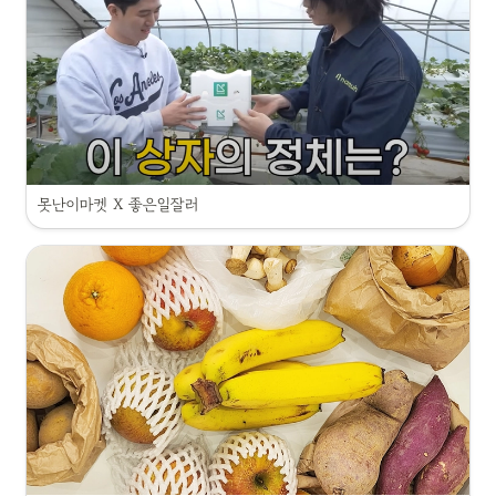
못난이마켓 X 좋은일잘러