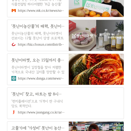
식품컨설팅 하다저렴한 'B급 농산물'
재발견퇴사 후 직거래 플랫폼 창업1년
https://www.mk.co.kr/news/society/10918127
새 누적 다운로드 13만건300여개 중
소농가 판로 제공
‘못난이농산물’의 매력, 못난이마켓이 선보이는 12월 못난이 상생 프로젝트
못난이농산물의 매력, 못난이마켓이
선보이는 12월 못난이 상생 프로젝트
https://biz.chosun.com/distribution/food/2023/12/18/5EEVH75SAZA6TOV2QHLIB2HUOA/?utm_source=naver&utm_medium=original&utm_campaign=biz
못난이마켓, 오는 15일까지 충북 ‘어쩌다 못난이 김치’ 특가 판매
못난이마켓이 김장철을 맞아 저렴한
가격으로 국내산 김치를 장만할 수 있
도록 충청북도 김치브랜드 ‘어쩌다 못
https://www.donga.com/news/Culture/article/all/20231110/122120427/1
난이 김치’와 협업, 오는 15일까지 특
가판매를 진행한다고 밝혔다. …
'못난이' 찾고, 마트는 밤 8시에 간다…고물가 속 뜨는 '짠테크' 팁 | 중앙일보
‘런치플레이션’으로 가격이 싼 구내식
당도 북적인다.
https://www.joongang.co.kr/article/25194890
고물가에 ‘가성비’ 못난이 농산물 인기…농가도 ‘활짝’